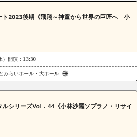
ト2023後期《飛翔～神童から世界の巨匠へ 小
（水）
開演：13:30
とみらいホール・大ホール
ルシリーズVol．44《小林沙羅ソプラノ・リサイ