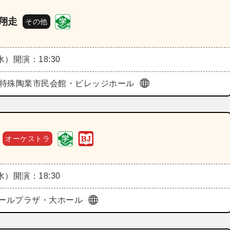
翔走
その他
（水）
開演：18:30
a日本特殊陶業市民会館・ビレッジホール
オーケストラ
（水）
開演：18:30
テールプラザ・大ホール