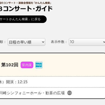
サートかんたん検索」に戻る
順：
表示件数：
第102回
室内楽
（水）
開演：12:15
川崎シンフォニーホール・歓喜の広場