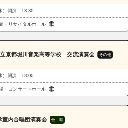
（水）
開演：13:30
館・リサイタルホール
市立京都堀川音楽高等学校 交流演奏会
その他
（水）
開演：18:00
場・コンサートホール
学室内合唱団演奏会
合 唱