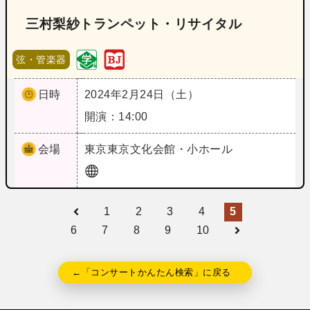
三村梨紗トランペット・リサイタル
弦・管楽器
日時
2024年2月24日（土）
開演：14:00
会場
東京
東京文化会館・小ホール
1
2
3
4
5
6
7
8
9
10
←「コンサートかんたん検索」に戻る