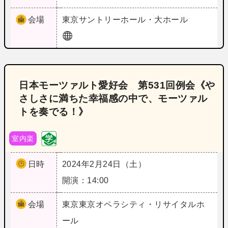
会場
東京
サントリーホール・大ホール
日本モーツァルト愛好会 第531回例会《や
さしさに満ちた幸福感の中で、モーツァル
トを奏でる！》
室内楽
日時
2024年2月24日（土）
開演：14:00
会場
東京
東京オペラシティ・リサイタルホ
ール