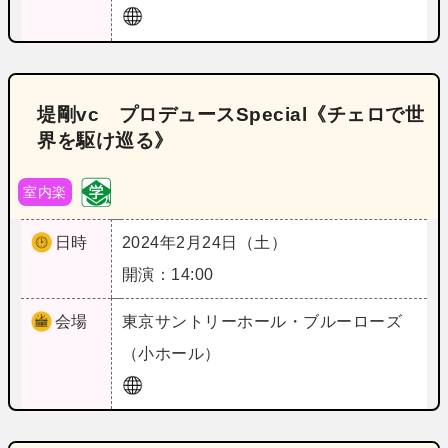
堤剛vc プロデュースSpecial《チェロで世
界を駆け巡る》
室内楽
日時
2024年2月24日（土）
開演：14:00
会場
東京
サントリーホール・ブルーローズ
（小ホール）