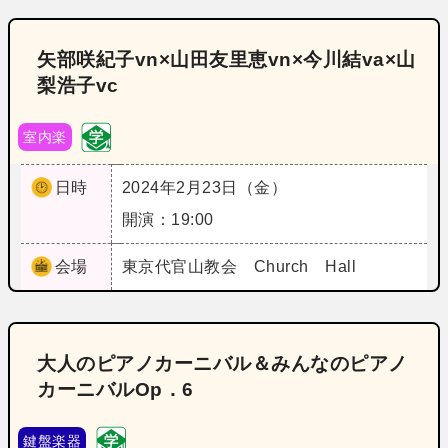
矢部咲紀子vn×山田友里恵vn×今川結va×山
梨浩子vc
室内楽
日時
2024年2月23日（金）
開演：19:00
会場
東京
代官山教会 Church Hall
大人のピアノカーニバル＆みんなのピアノ
カーニバルOp．6
鍵盤楽器