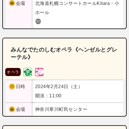
会場
北海道
札幌コンサートホールKitara・小
ホール
みんなでたのしむオペラ《ヘンゼルとグレ
ーテル》
オペラ
日時
2024年2月24日（土）
開演：11:00
会場
神奈川
寒川町民センター