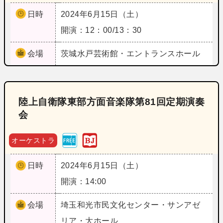
日時
2024年6月15日（土）
開演：12：00/13：30
会場
茨城
水戸芸術館・エントランスホール
陸上自衛隊東部方面音楽隊第81回定期演奏
会
オーケストラ
日時
2024年6月15日（土）
開演：14:00
会場
埼玉
和光市民文化センター・サンアゼ
リア・大ホール