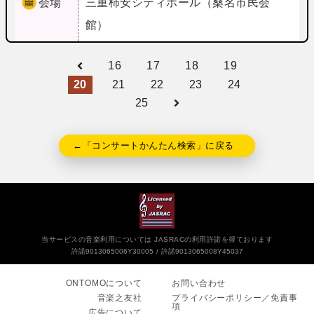
会場
三重
柿安シティホール（桑名市民会
館）
16
17
18
19
20
21
22
23
24
25
←「コンサートかんたん検索」に戻る
当サービスの音楽利用については JASRACの利用許諾を得ております
許諾9013065006Y30005
許諾9013065008Y45037
ONTOMOについて
お問い合わせ
音楽之友社
プライバシーポリシー／免責事
項
広告について