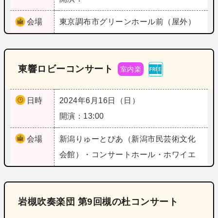
会場
東京
調布市グリーンホール前（屋外）
東響ロビーコンサート
室内楽
日時
2024年6月16日（日）
開演：13:00
会場
新潟
りゅーとぴあ（新潟市民芸術文化
会館）・コンサートホール・ホワイエ
岩槻吹奏楽団 第9回槻の杜コンサート