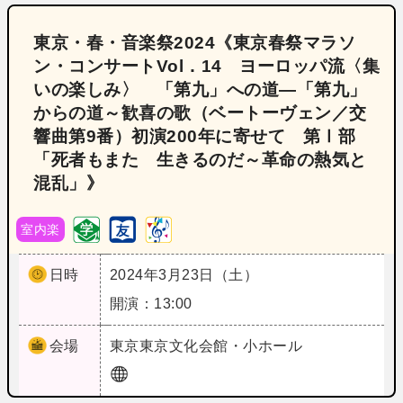
東京・春・音楽祭2024《東京春祭マラソ
ン・コンサートVol．14 ヨーロッパ流〈集
いの楽しみ〉 「第九」への道―「第九」
からの道～歓喜の歌（ベートーヴェン／交
響曲第9番）初演200年に寄せて 第Ⅰ部
「死者もまた 生きるのだ～革命の熱気と
混乱」》
室内楽
日時
2024年3月23日（土）
開演：13:00
会場
東京
東京文化会館・小ホール