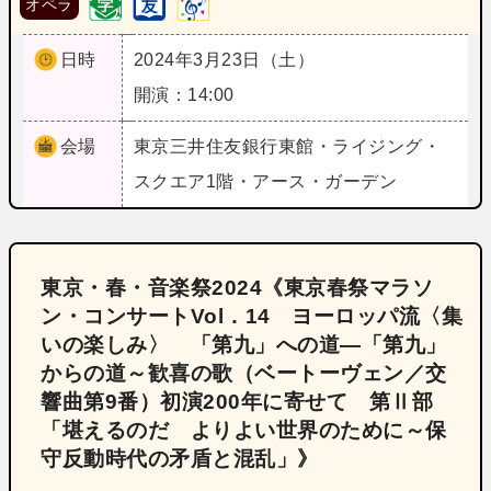
オペラ
日時
2024年3月23日（土）
開演：14:00
会場
東京
三井住友銀行東館・ライジング・
スクエア1階・アース・ガーデン
東京・春・音楽祭2024《東京春祭マラソ
ン・コンサートVol．14 ヨーロッパ流〈集
いの楽しみ〉 「第九」への道―「第九」
からの道～歓喜の歌（ベートーヴェン／交
響曲第9番）初演200年に寄せて 第Ⅱ部
「堪えるのだ よりよい世界のために～保
守反動時代の矛盾と混乱」》