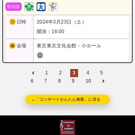
室内楽
日時
2024年3月23日（土）
開演：16:00
会場
東京
東京文化会館・小ホール
1
2
3
4
5
6
7
8
9
10
←「コンサートかんたん検索」に戻る