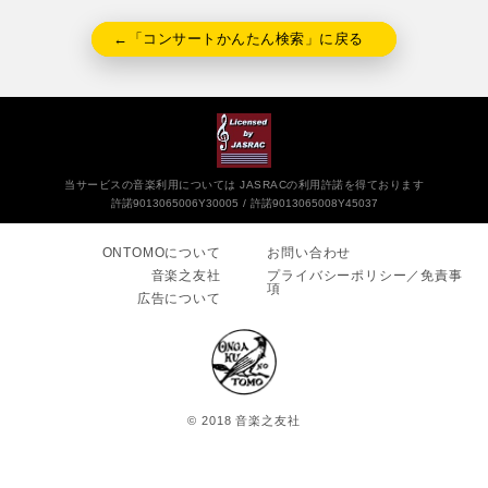
←「コンサートかんたん検索」に戻る
当サービスの音楽利用については JASRACの利用許諾を得ております
許諾9013065006Y30005
許諾9013065008Y45037
ONTOMOについて
お問い合わせ
音楽之友社
プライバシーポリシー／免責事
項
広告について
© 2018 音楽之友社