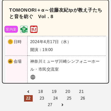
TOMONORI＋α～佐藤友紀tpが教え子たち
と音を紡ぐ Vol．8
室内楽
日時
2024年4月17日（水）
開演：19:00
会場
神奈川
ミューザ川崎シンフォニーホー
ル・市民交流室
18
19
20
21
22
23
24
25
26
27