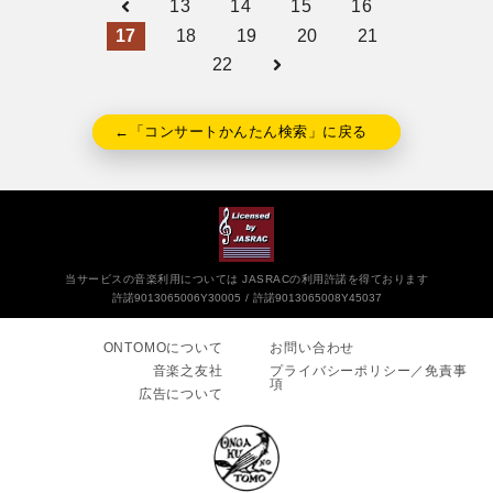
13
14
15
16
17
18
19
20
21
22
←「コンサートかんたん検索」に戻る
当サービスの音楽利用については JASRACの利用許諾を得ております
許諾9013065006Y30005
許諾9013065008Y45037
ONTOMOについて
お問い合わせ
音楽之友社
プライバシーポリシー／免責事
項
広告について