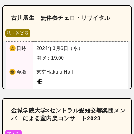
古川展生 無伴奏チェロ・リサイタル
弦・管楽器
日時
2024年3月6日（水）
開演：19:00
会場
東京
Hakuju Hall
金城学院大学×セントラル愛知交響楽団メン
バーによる室内楽コンサート2023
室内楽