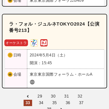
会場
東京
東京国際フォーラムG409
ラ・フォル・ジュルネTOKYO2024【公演
番号213】
オーケストラ
日時
2024年5月4日（土）
開演：15:45
会場
東京
東京国際フォーラム・ホールA
29
30
31
32
33
34
35
36
37