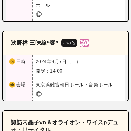
ホール
浅野祥 三味線“響”
その他
日時
2024年9月7日（土）
開演：14:00
会場
東京
浜離宮朝日ホール・音楽ホール
諏訪内晶子vn＆オライオン・ワイスpデュ
オ・リサイタル