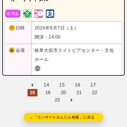
室内楽
日時
2024年9月7日（土）
開演：14:00
会場
岐阜
大垣市スイトピアセンター・文化
ホール
14
15
16
17
18
19
20
21
22
23
←「コンサートかんたん検索」に戻る