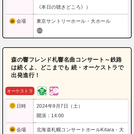
《本日の聴きどころ》）
会場
東京
サントリーホール・大ホール
森の響フレンド札響名曲コンサート～鉄路
は続くよ、どこまでも 続・オーケストラで
出発進行！
オーケストラ
日時
2024年9月7日（土）
開演：14:00
会場
北海道
札幌コンサートホールKitara・大