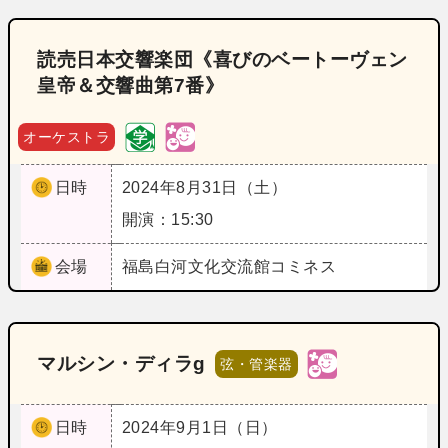
読売日本交響楽団《喜びのベートーヴェン
皇帝＆交響曲第7番》
オーケストラ
日時
2024年8月31日（土）
開演：15:30
会場
福島
白河文化交流館コミネス
マルシン・ディラg
弦・管楽器
日時
2024年9月1日（日）