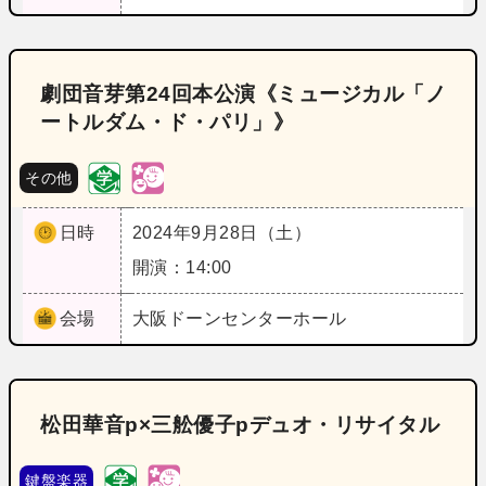
劇団音芽第24回本公演《ミュージカル「ノ
ートルダム・ド・パリ」》
その他
日時
2024年9月28日（土）
開演：14:00
会場
大阪
ドーンセンターホール
松田華音p×三舩優子pデュオ・リサイタル
鍵盤楽器