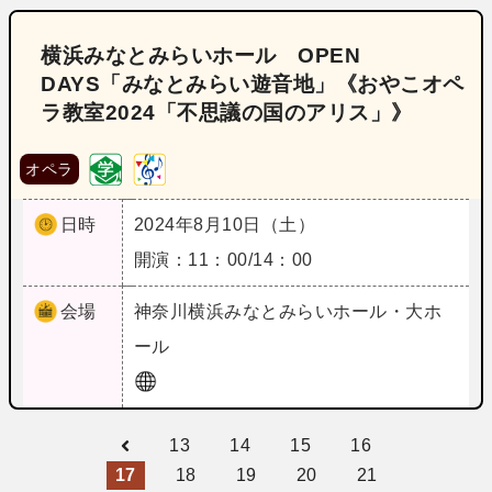
横浜みなとみらいホール OPEN
DAYS「みなとみらい遊音地」《おやこオペ
ラ教室2024「不思議の国のアリス」》
オペラ
日時
2024年8月10日（土）
開演：11：00/14：00
会場
神奈川
横浜みなとみらいホール・大ホ
ール
13
14
15
16
17
18
19
20
21