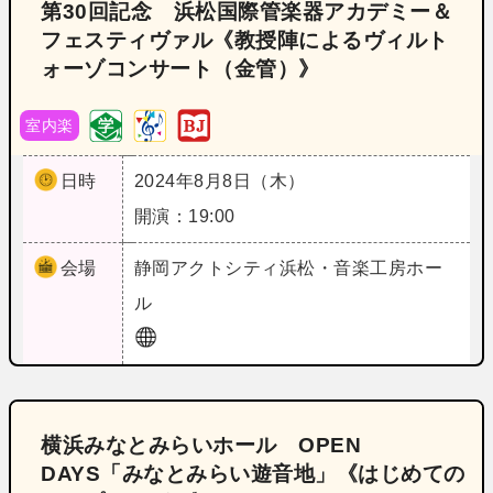
第30回記念 浜松国際管楽器アカデミー＆
フェスティヴァル《教授陣によるヴィルト
ォーゾコンサート（金管）》
室内楽
日時
2024年8月8日（木）
開演：19:00
会場
静岡
アクトシティ浜松・音楽工房ホー
ル
横浜みなとみらいホール OPEN
DAYS「みなとみらい遊音地」《はじめての