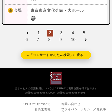
会場
東京
東京文化会館・大ホール
1
2
3
4
5
6
7
8
9
10
←「コンサートかんたん検索」に戻る
当サービスの音楽利用については JASRACの利用許諾を得ております
許諾9013065006Y30005
許諾9013065008Y45037
ONTOMOについて
お問い合わせ
音楽之友社
プライバシーポリシー／免責事