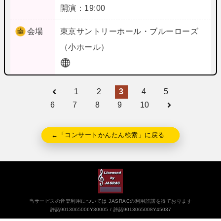
開演：19:00
会場
東京
サントリーホール・ブルーローズ
（小ホール）
1
2
3
4
5
6
7
8
9
10
←「コンサートかんたん検索」に戻る
当サービスの音楽利用については JASRACの利用許諾を得ております
許諾9013065006Y30005
許諾9013065008Y45037