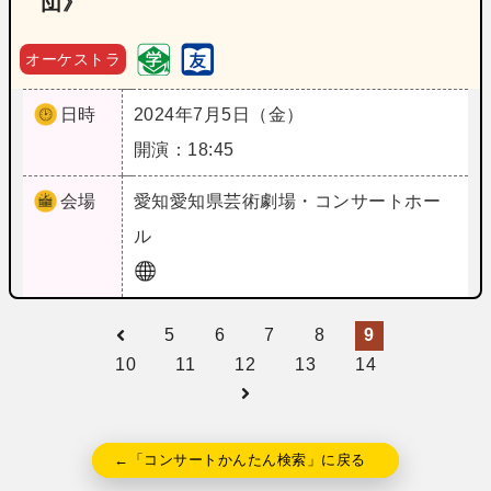
団》
オーケストラ
日時
2024年7月5日（金）
開演：18:45
会場
愛知
愛知県芸術劇場・コンサートホー
ル
5
6
7
8
9
10
11
12
13
14
←「コンサートかんたん検索」に戻る