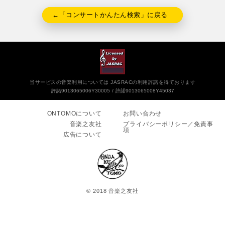
←「コンサートかんたん検索」に戻る
当サービスの音楽利用については JASRACの利用許諾を得ております
許諾9013065006Y30005
許諾9013065008Y45037
ONTOMOについて
お問い合わせ
音楽之友社
プライバシーポリシー／免責事
項
広告について
© 2018 音楽之友社