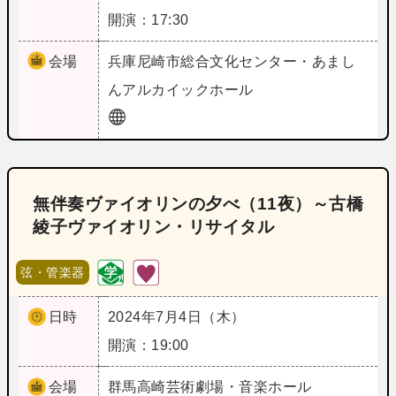
開演：17:30
会場
兵庫
尼崎市総合文化センター・あまし
んアルカイックホール
無伴奏ヴァイオリンの夕べ（11夜）～古橋
綾子ヴァイオリン・リサイタル
弦・管楽器
日時
2024年7月4日（木）
開演：19:00
会場
群馬
高崎芸術劇場・音楽ホール