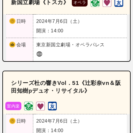
新国立劇場《トスカ》
オペラ
日時
2024年7月6日（土）
開演：14:00
会場
東京
新国立劇場・オペラパレス
シリーズ杜の響きVol．51《辻彩奈vn＆阪
田知樹pデュオ・リサイタル》
室内楽
日時
2024年7月6日（土）
開演：14:00