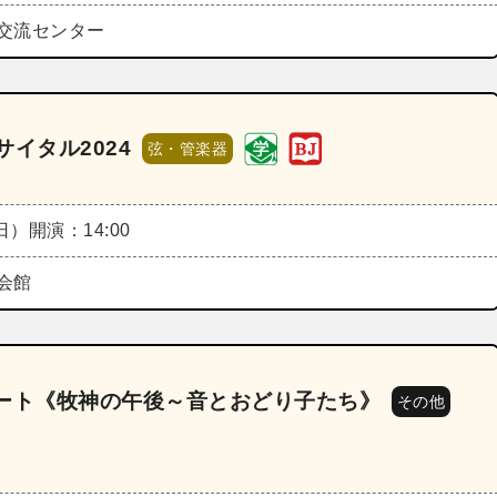
交流センター
イタル2024
弦・管楽器
（日）
開演：14:00
会館
サート《牧神の午後～音とおどり子たち》
その他