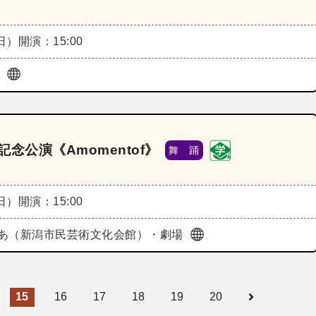
（日）
開演：15:00
ル
0周年記念公演《Amomentof》
舞 踊
（日）
開演：15:00
あ（新潟市民芸術文化会館）・劇場
15
16
17
18
19
20