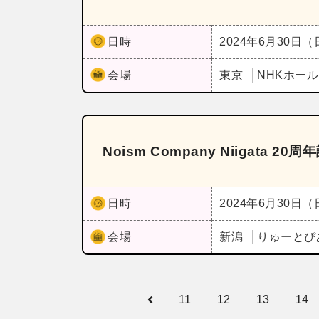
日時
2024年6月30日
会場
東京
NHKホー
Noism Company Niigata 2
日時
2024年6月30日
会場
新潟
りゅーとぴ
11
12
13
14