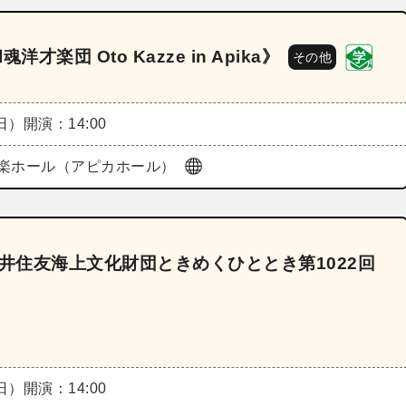
楽団 Oto Kazze in Apika》
その他
（日）
開演：14:00
楽ホール（アピカホール）
三井住友海上文化財団ときめくひととき第1022回
（日）
開演：14:00