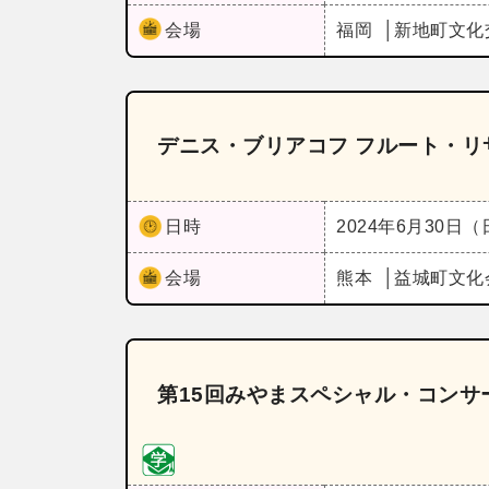
会場
福岡
新地町文化
デニス・ブリアコフ フルート・リサ
日時
2024年6月30日
会場
熊本
益城町文化
第15回みやまスペシャル・コン