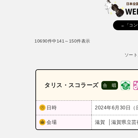
←「コン
10690件中141～150件表示
ソート
タリス・スコラーズ
合 唱
日時
2024年6月30日
会場
滋賀
滋賀県立芸