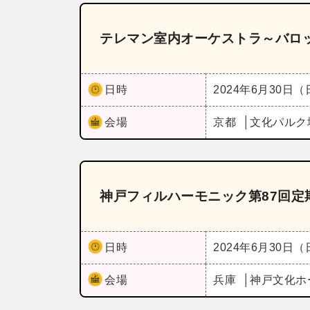
テレマン室内オーケストラ～バロ
日時
2024年6月30日
会場
京都
文化パルク
神戸フィルハーモニック第87回定
日時
2024年6月30日
会場
兵庫
神戸文化ホ