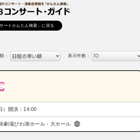
サートかんたん検索」に戻る
順：
表示件数：
（日）
開演：14:00
術劇場びわ湖ホール・大ホール