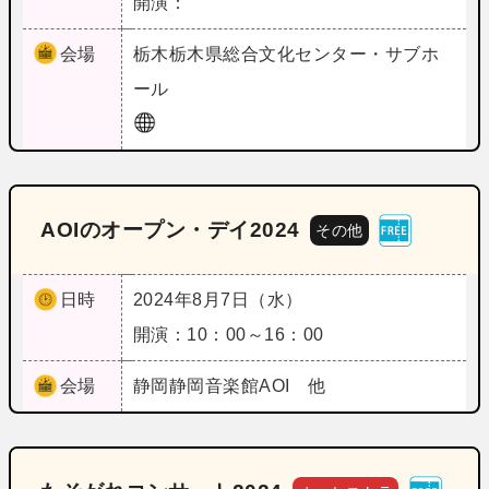
開演：
会場
栃木
栃木県総合文化センター・サブホ
ール
AOIのオープン・デイ2024
その他
日時
2024年8月7日（水）
開演：10：00～16：00
会場
静岡
静岡音楽館AOI 他