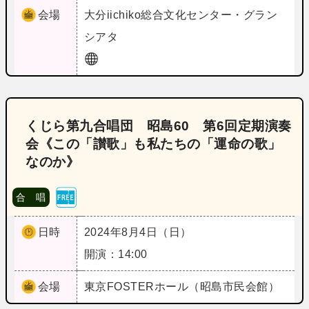
会場
大分
iichiko総合文化センター・グラン
シアタ
くじら第九合唱団 昭島60 第6回定期演奏
会《この「讃歌」も私たちの「運命の歌」
なのか》
合 唱
日時
2024年8月4日（日）
開演：14:00
会場
東京
FOSTERホール（昭島市民会館）