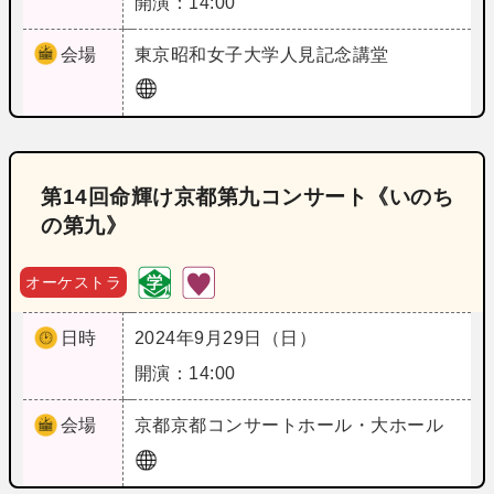
開演：14:00
会場
東京
昭和女子大学人見記念講堂
第14回命輝け京都第九コンサート《いのち
の第九》
オーケストラ
日時
2024年9月29日（日）
開演：14:00
会場
京都
京都コンサートホール・大ホール