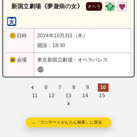
新国立劇場《夢遊病の女》
オペラ
日時
2024年10月3日（木）
開演：18:30
会場
東京
新国立劇場・オペラパレス
6
7
8
9
10
11
12
13
14
15
←「コンサートかんたん検索」に戻る