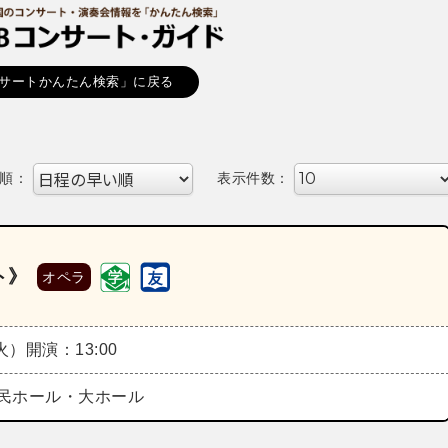
サートかんたん検索」に戻る
順：
表示件数：
ト》
オペラ
（火）
開演：13:00
民ホール・大ホール