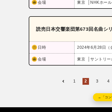
会場
東京
NHKホー
読売日本交響楽団第673回名曲シ
日時
2024年6月28日
会場
東京
サントリー
1
2
3
4
←「コン