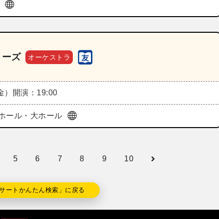
ル
リーズ
オーケストラ
（金）
開演：19:00
ホール・大ホール
5
6
7
8
9
10
サートかんたん検索」に戻る