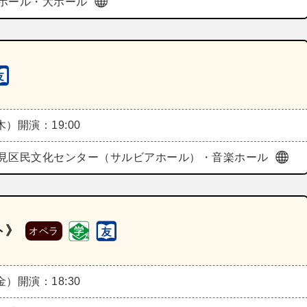
ホール・大ホール
（木）
開演：19:00
見区民文化センター（サルビアホール）・音楽ホール
ト》
オペラ
（金）
開演：18:30