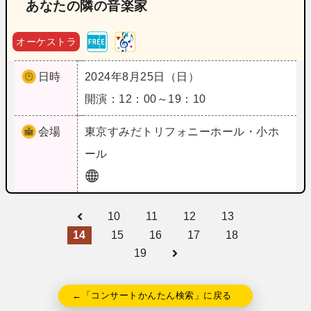
あなたの隣の音楽家
オーケストラ
日時
2024年8月25日（日）
開演：12：00～19：10
会場
東京
すみだトリフォニーホール・小ホ
ール
10
11
12
13
14
15
16
17
18
19
←「コンサートかんたん検索」に戻る