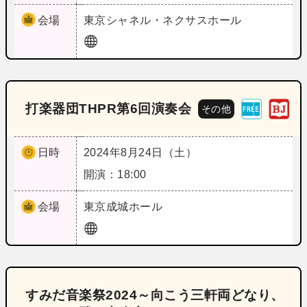
会場
東京
シャネル・ネクサスホール
打楽器団THPR第6回演奏会
その他
日時
2024年8月24日（土）
開演：18:00
会場
東京
成城ホール
すみだ音楽祭2024～向こう三軒両どなり、