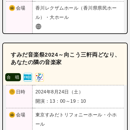
会場
香川
レクザムホール（香川県県民ホー
ル）・大ホール
すみだ音楽祭2024～向こう三軒両どなり、
あなたの隣の音楽家
合 唱
日時
2024年8月24日（土）
開演：13：00～19：10
会場
東京
すみだトリフォニーホール・小ホ
ール