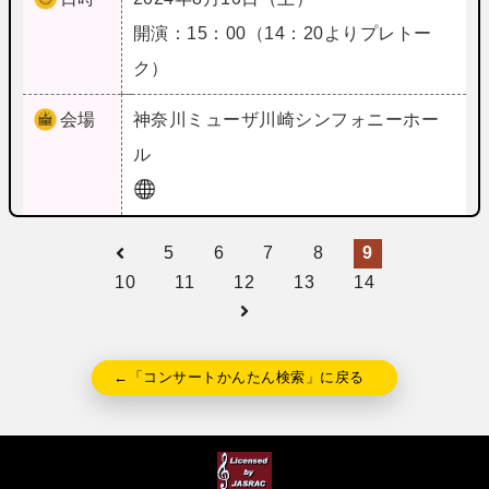
開演：15：00（14：20よりプレトー
ク）
会場
神奈川
ミューザ川崎シンフォニーホー
ル
5
6
7
8
9
10
11
12
13
14
←「コンサートかんたん検索」に戻る