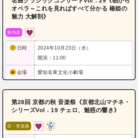
名曲クラシックコンサートVol．29《朝から
オペラ～これを見ればすべて分かる 椿姫の
魅力 大解剖》
室内楽
日時
2024年10月23日（水）
開演：11:00
会場
愛知
名東文化小劇場
第28回 京都の秋 音楽祭《京都北山マチネ・
シリーズVol．19 チェロ、魅惑の響き》
弦・管楽器