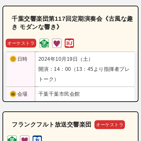
千葉交響楽団第117回定期演奏会《古風な趣
き モダンな響き》
オーケストラ
日時
2024年10月19日（土）
開演：14：00（13：45より指揮者プレ
トーク）
会場
千葉
千葉市民会館
フランクフルト放送交響楽団
オーケストラ