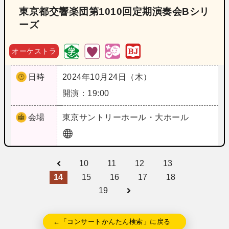
東京都交響楽団第1010回定期演奏会Bシリ
ーズ
オーケストラ
日時
2024年10月24日（木）
開演：19:00
会場
東京
サントリーホール・大ホール
10
11
12
13
14
15
16
17
18
19
←「コンサートかんたん検索」に戻る