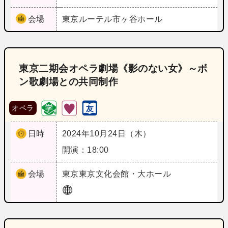
会場
東京
ルーテル市ヶ谷ホール
東京二期会オペラ劇場《影のない女》～ボ
ン歌劇場との共同制作
オペラ
日時
2024年10月24日（木）
開演：18:00
会場
東京
東京文化会館・大ホール