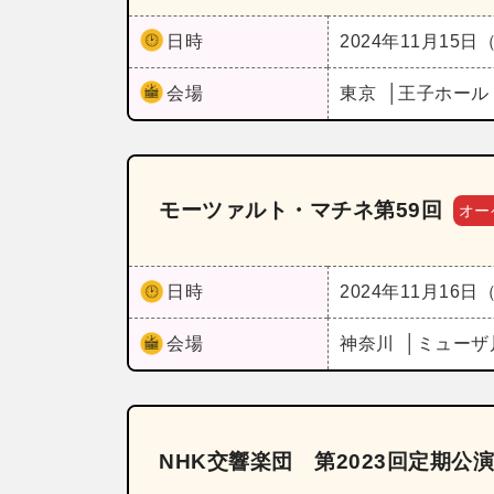
日時
2024年11月15日
会場
東京
王子ホー
モーツァルト・マチネ第59回
オー
日時
2024年11月16日
会場
神奈川
ミューザ
NHK交響楽団 第2023回定期公