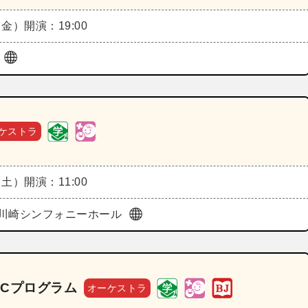
（金）
開演：19:00
ル
ケストラ
（土）
開演：11:00
川崎シンフォニーホール
演Cプログラム
オーケストラ