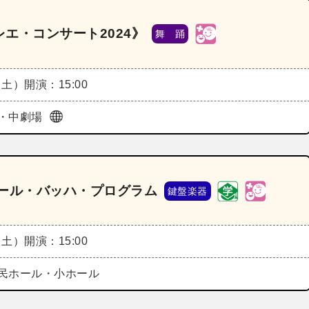
エ・コンサート2024》
舞 踊
（土）
開演：15:00
・中劇場
オール・バッハ・プログラム
鍵盤楽器
（土）
開演：15:00
民ホール・小ホール