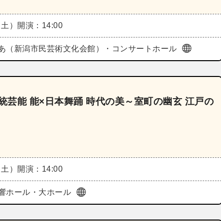
（土）
開演：14:00
あ（新潟市民芸術文化会館）・コンサートホール
統芸能 能×日本舞踊 時代の美～室町の幽玄 江戸の
（土）
開演：14:00
響ホール・大ホール