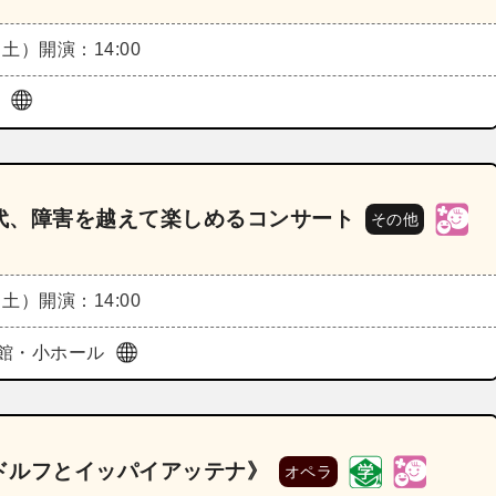
（土）
開演：14:00
ル
代、障害を越えて楽しめるコンサート
その他
（土）
開演：14:00
館・小ホール
ドルフとイッパイアッテナ》
オペラ