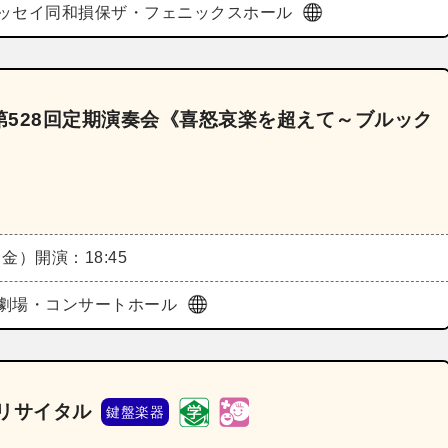
ッセイ同和損保ザ・フェニックスホール
528回定期演奏会《喜怒哀楽を超えて～ブルック
（金）
開演：18:45
劇場・コンサートホール
リサイタル
鍵盤楽器