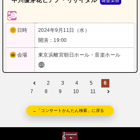
中川優芽花ピアノ・リサイタル
鍵盤楽器
日時
2024年9月11日（水）
開演：19:00
会場
東京
浜離宮朝日ホール・音楽ホール
2
3
4
5
6
7
8
9
10
11
←「コンサートかんたん検索」に戻る