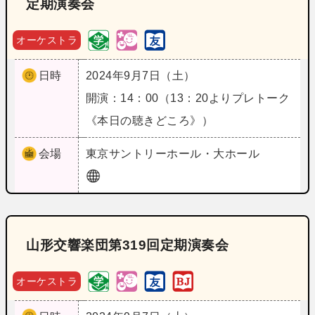
定期演奏会
オーケストラ
日時
2024年9月7日（土）
開演：14：00（13：20よりプレトーク
《本日の聴きどころ》）
会場
東京
サントリーホール・大ホール
山形交響楽団第319回定期演奏会
オーケストラ