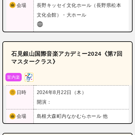
会場
長野
キッセイ文化ホール（長野県松本
文化会館）・大ホール
石見銀山国際音楽アカデミー2024《第7回
マスタークラス》
室内楽
日時
2024年8月22日（木）
開演：
会場
島根
大森町内なかむらホール 他