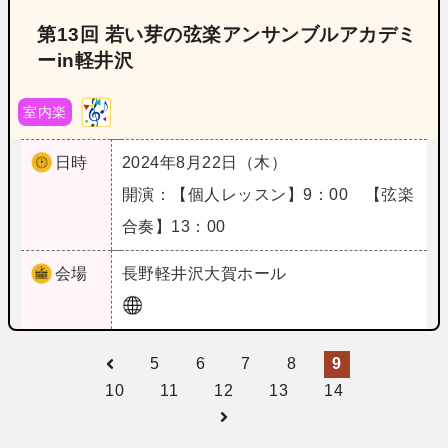
第13回 若い芽の弦楽アンサンブルアカデミ
ーin軽井沢
室内楽
日時
2024年8月22日（木）
開演：【個人レッスン】9：00 【弦楽
合奏】13：00
会場
長野
軽井沢大賀ホール
5
6
7
8
9
10
11
12
13
14