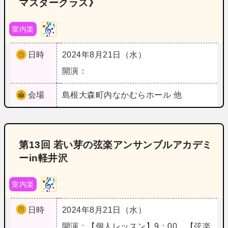
マスタークラス》
室内楽
日時
2024年8月21日（水）
開演：
会場
島根
大森町内なかむらホール 他
第13回 若い芽の弦楽アンサンブルアカデミ
ーin軽井沢
室内楽
日時
2024年8月21日（水）
開演：【個人レッスン】9：00 【弦楽