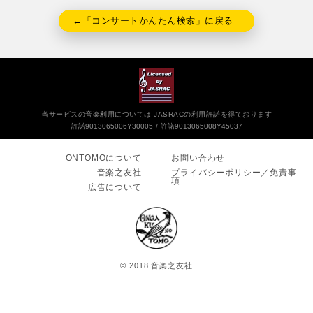
←「コンサートかんたん検索」に戻る
当サービスの音楽利用については JASRACの利用許諾を得ております
許諾9013065006Y30005
許諾9013065008Y45037
ONTOMOについて
お問い合わせ
音楽之友社
プライバシーポリシー／免責事
項
広告について
© 2018 音楽之友社