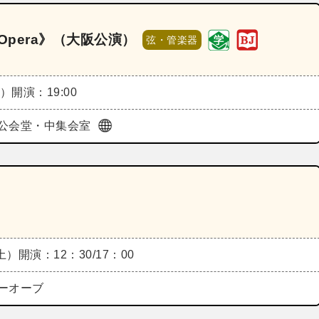
Opera》（大阪公演）
弦・管楽器
金）
開演：19:00
公会堂・中集会室
（土）
開演：12：30/17：00
ーオーブ