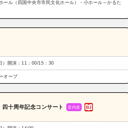
ホール（四国中央市市民文化ホール）・小ホール～かるた
（日）
開演：11：00/15：30
ーオーブ
 四十周年記念コンサート
室内楽