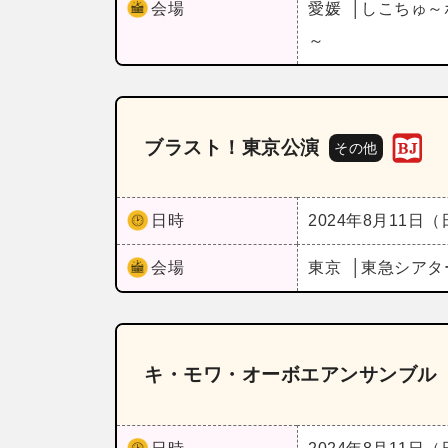
会場
愛媛
しこちゅ～
～
ブラスト！東京公演
その他
日時
2024年8月11日
会場
東京
東急シアタ
キ・モワ・オーボエアンサンブル