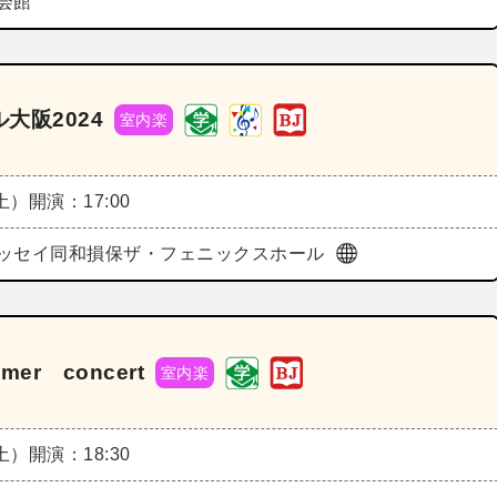
会館
大阪2024
室内楽
（土）
開演：17:00
ッセイ同和損保ザ・フェニックスホール
mer concert
室内楽
（土）
開演：18:30