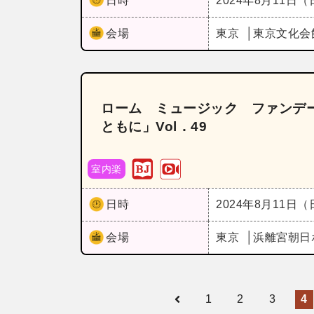
日時
2024年8月11日
会場
東京
東京文化会
ローム ミュージック ファンデ
ともに」Vol．49
室内楽
日時
2024年8月11日
会場
東京
浜離宮朝日
1
2
3
4