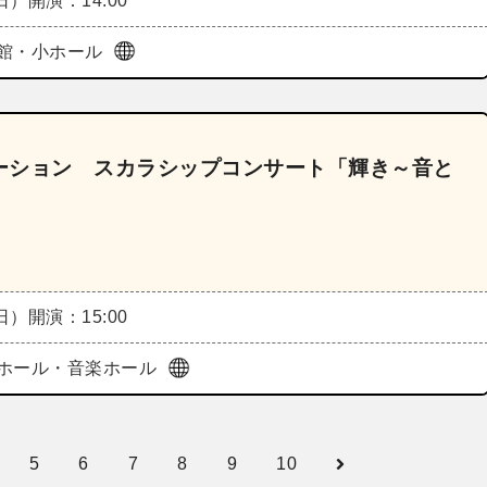
（日）
開演：14:00
館・小ホール
ーション スカラシップコンサート「輝き～音と
（日）
開演：15:00
ホール・音楽ホール
5
6
7
8
9
10