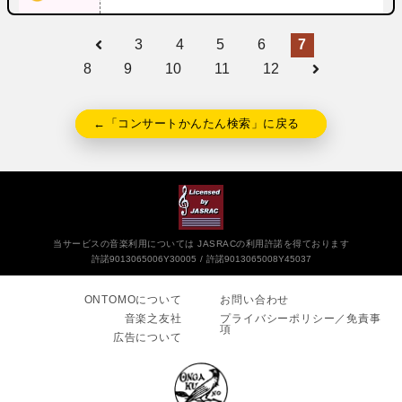
3
4
5
6
7
8
9
10
11
12
←「コンサートかんたん検索」に戻る
当サービスの音楽利用については JASRACの利用許諾を得ております
許諾9013065006Y30005
許諾9013065008Y45037
ONTOMOについて
お問い合わせ
音楽之友社
プライバシーポリシー／免責事
項
広告について