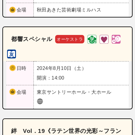
会場
秋田
あきた芸術劇場ミルハス
都響スペシャル
オーケストラ
日時
2024年8月10日（土）
開演：14:00
会場
東京
サントリーホール・大ホール
絆 Vol．19《ラテン世界の光彩～フラン