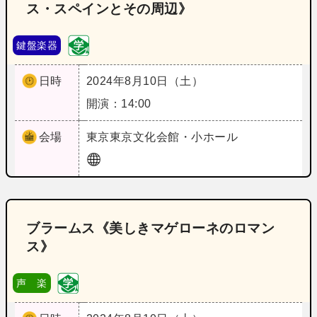
ス・スペインとその周辺》
鍵盤楽器
日時
2024年8月10日（土）
開演：14:00
会場
東京
東京文化会館・小ホール
ブラームス《美しきマゲローネのロマン
ス》
声 楽