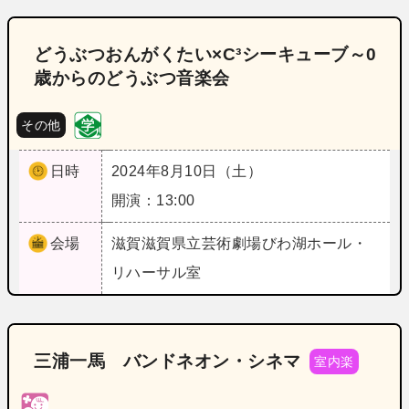
どうぶつおんがくたい×C³シーキューブ～0
歳からのどうぶつ音楽会
その他
日時
2024年8月10日（土）
開演：13:00
会場
滋賀
滋賀県立芸術劇場びわ湖ホール・
リハーサル室
三浦一馬 バンドネオン・シネマ
室内楽