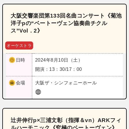
大阪交響楽団第133回名曲コンサート《菊池
洋子pの“ベートーヴェン協奏曲チクル
ス”Vol．2》
オーケストラ
日時
2024年8月10日（土）
開演：13：30/17：00
会場
大阪
ザ・シンフォニーホール
辻井伸行p×三浦文彰（指揮＆vn）ARKフィ
ルハーモニック《究極のベートーヴェン》