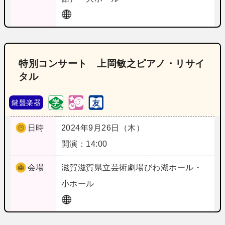
特別コンサート 上岡敏之ピアノ・リサイ
タル
鍵盤楽器
日時
2024年9月26日（木）
開演：14:00
会場
滋賀
滋賀県立芸術劇場びわ湖ホール・
小ホール