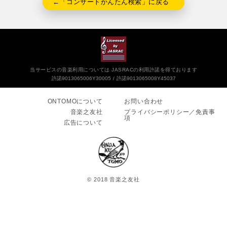
←「コンサートかんたん検索」に戻る
当サービスの音楽利用については JASRACの利用許諾を得ております
許諾9013065006Y30005
許諾9013065008Y45037
ONTOMOについて
お問い合わせ
音楽之友社
プライバシーポリシー／免責事
項
広告について
© 2018 音楽之友社