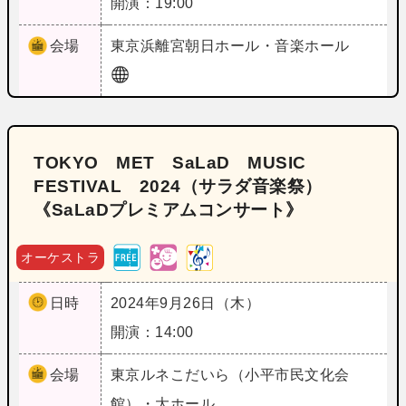
開演：19:00
会場
東京
浜離宮朝日ホール・音楽ホール
TOKYO MET SaLaD MUSIC
FESTIVAL 2024（サラダ音楽祭）
《SaLaDプレミアムコンサート》
オーケストラ
日時
2024年9月26日（木）
開演：14:00
会場
東京
ルネこだいら（小平市民文化会
館）・大ホール