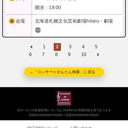
開演：19:00
会場
北海道
札幌文化芸術劇場hitaru・劇場
1
2
3
4
5
6
7
8
9
10
←「コンサートかんたん検索」に戻る
当サービスの音楽利用については JASRACの利用許諾を得ております
許諾9013065006Y30005
許諾9013065008Y45037