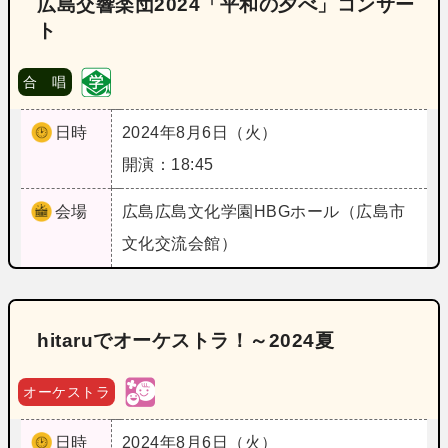
広島交響楽団2024「平和の夕べ」コンサー
ト
合 唱
日時
2024年8月6日（火）
開演：18:45
会場
広島
広島文化学園HBGホール（広島市
文化交流会館）
hitaruでオーケストラ！～2024夏
オーケストラ
日時
2024年8月6日（火）