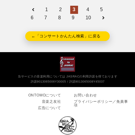
1
2
3
4
5
6
7
8
9
10
←「コンサートかんたん検索」に戻る
当サービスの音楽利用については JASRACの利用許諾を得ております
許諾9013065006Y30005
許諾9013065008Y45037
ONTOMOについて
お問い合わせ
音楽之友社
プライバシーポリシー／免責事
項
広告について