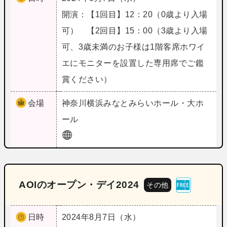
開演：【1回目】12：20（0歳より入場
可） 【2回目】15：00（3歳より入場
可、3歳未満のお子様は1階客席ホワイ
エにモニターを設置した専用席でご鑑
賞ください）
会場
神奈川
横浜みなとみらいホール・大ホ
ール
AOIのオープン・デイ2024
その他
日時
2024年8月7日（水）