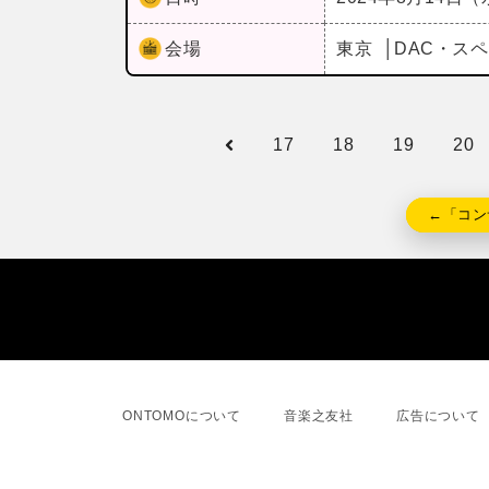
会場
東京
DAC・ス
17
18
19
20
←「コン
ONTOMOについて
音楽之友社
広告について