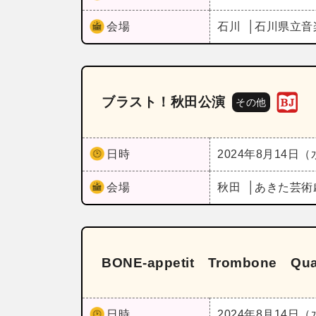
会場
石川
石川県立音
ブラスト！秋田公演
その他
日時
2024年8月14日
会場
秋田
あきた芸術
BONE‐appetit Trombone Qua
日時
2024年8月14日