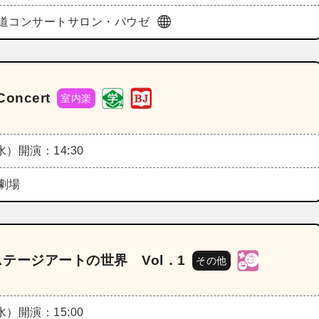
道コンサートサロン・パウゼ
ncert
室内楽
（水）
開演：14:30
劇場
 ステージアートの世界 Vol．1
その他
（水）
開演：15:00