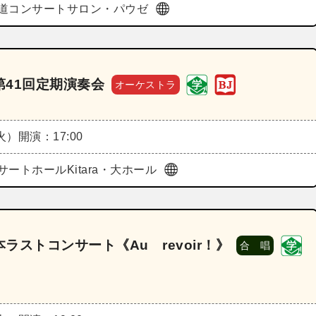
道コンサートサロン・パウゼ
41回定期演奏会
オーケストラ
（火）
開演：17:00
サートホールKitara・大ホール
ストコンサート《Au revoir！》
合 唱