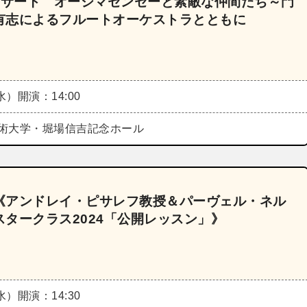
ンサート オーシマセンセーと素敵な仲間たち～門
有志によるフルートオーケストラとともに
（水）
開演：14:00
術大学・堀場信吉記念ホール
《アンドレイ・ピサレフ教授＆パーヴェル・ネル
タークラス2024「公開レッスン」》
（水）
開演：14:30