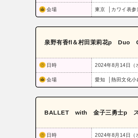
会場
東京
カワイ表参
泉野有香fl＆村田茉莉花p Duo Co
日時
2024年8月14日
会場
愛知
熱田文化小
BALLET with 金子三勇士p
日時
2024年8月14日