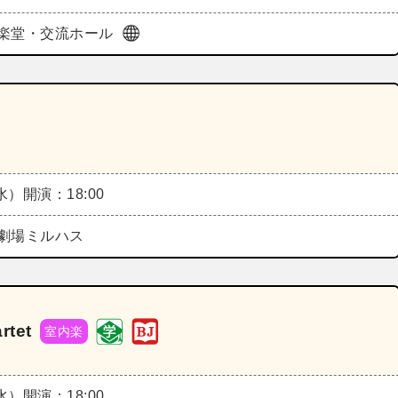
楽堂・交流ホール
（水）
開演：18:00
劇場ミルハス
rtet
室内楽
（水）
開演：18:00