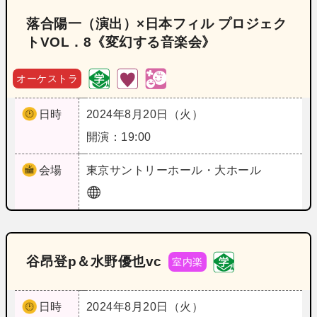
落合陽一（演出）×日本フィル プロジェク
トVOL．8《変幻する音楽会》
オーケストラ
日時
2024年8月20日（火）
開演：19:00
会場
東京
サントリーホール・大ホール
谷昂登p＆水野優也vc
室内楽
日時
2024年8月20日（火）