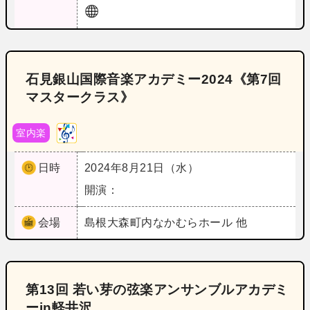
石見銀山国際音楽アカデミー2024《第7回
マスタークラス》
室内楽
日時
2024年8月21日（水）
開演：
会場
島根
大森町内なかむらホール 他
第13回 若い芽の弦楽アンサンブルアカデミ
ーin軽井沢