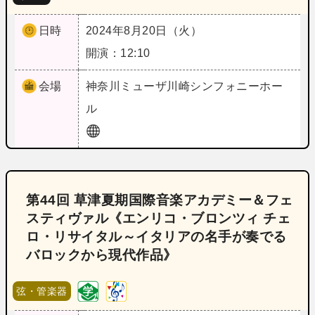
日時
2024年8月20日（火）
開演：12:10
会場
神奈川
ミューザ川崎シンフォニーホー
ル
第44回 草津夏期国際音楽アカデミー＆フェ
スティヴァル《エンリコ・ブロンツィ チェ
ロ・リサイタル～イタリアの名手が奏でる
バロックから現代作品》
弦・管楽器