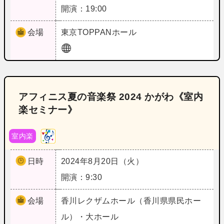
開演：19:00
会場
東京
TOPPANホール
アフィニス夏の音楽祭 2024 かがわ《室内
楽セミナー》
室内楽
日時
2024年8月20日（火）
開演：9:30
会場
香川
レクザムホール（香川県県民ホー
ル）・大ホール