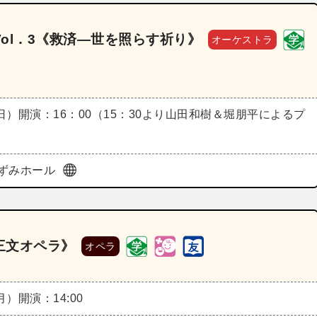
ol．3《救済―世を照らす祈り》
オーケストラ
（日）
開演：16：00（15：30より山田和樹＆堀朋平によるプ
ずみホール
三文オペラ》
オペラ
（月）
開演：14:00