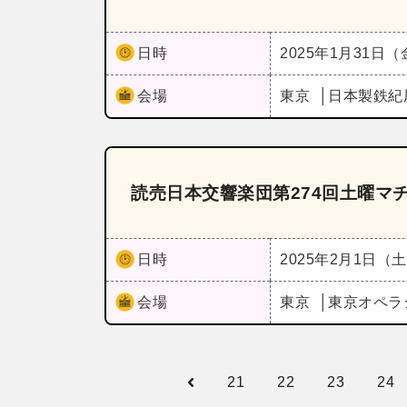
日時
2025年1月31日
会場
東京
日本製鉄紀
読売日本交響楽団第274回土曜マ
日時
2025年2月1日（
会場
東京
東京オペラ
21
22
23
24