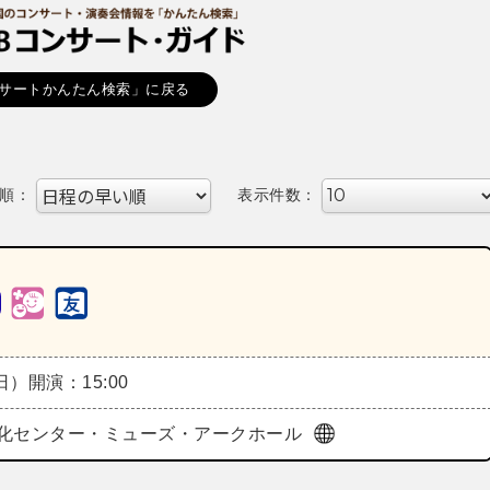
サートかんたん検索」に戻る
順：
表示件数：
（日）
開演：15:00
化センター・ミューズ・アークホール