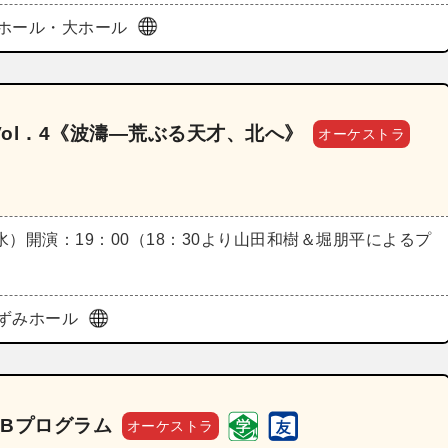
ホール・大ホール
ol．4《波濤―荒ぶる天才、北へ》
オーケストラ
（水）
開演：19：00（18：30より山田和樹＆堀朋平によるプ
ずみホール
演Bプログラム
オーケストラ