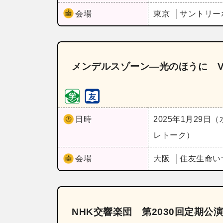
会場
東京
サントリー
メンデルスゾーン―光のほうに V
日時
2025年1月29日
レトーク）
会場
大阪
住友生命い
NHK交響楽団 第2030回定期公