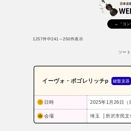
←「コン
1257件中241～250件表示
ソート
イーヴォ・ポゴレリッチp
鍵盤楽器
日時
2025年1月26日
会場
埼玉
所沢市民文