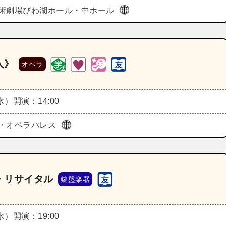
術劇場びわ湖ホール・中ホール
人》
オペラ
（水）
開演：14:00
・オペラパレス
・リサイタル
鍵盤楽器
（水）
開演：19:00