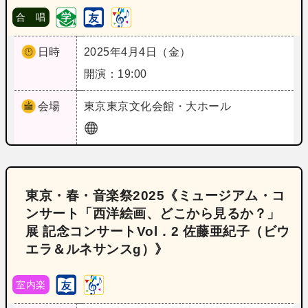
合 唱
日時
2025年4月4日（金）
開演：19:00
会場
東京
東京文化会館・大ホール
東京・春・音楽祭2025《ミュージアム・コ
ンサート「西洋絵画、どこから見るか？」
展 記念コンサートVol．2 佐藤亜紀子（ビウ
エラ＆ルネサンスg）》
室内楽