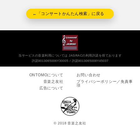
←「コンサートかんたん検索」に戻る
当サービスの音楽利用については JASRACの利用許諾を得ております
許諾9013065006Y30005
許諾9013065008Y45037
ONTOMOについて
お問い合わせ
音楽之友社
プライバシーポリシー／免責事
項
広告について
© 2018 音楽之友社