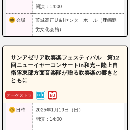
開演：14:00
会場
茨城
高正U＆Iセンターホール（鹿嶋勤
労文化会館）
サンアゼリア吹奏楽フェスティバル 第12
回ニューイヤーコンサートin和光～陸上自
衛隊東部方面音楽隊が贈る吹奏楽の響きと
ともに
オーケストラ
日時
2025年1月19日（日）
開演：14:00