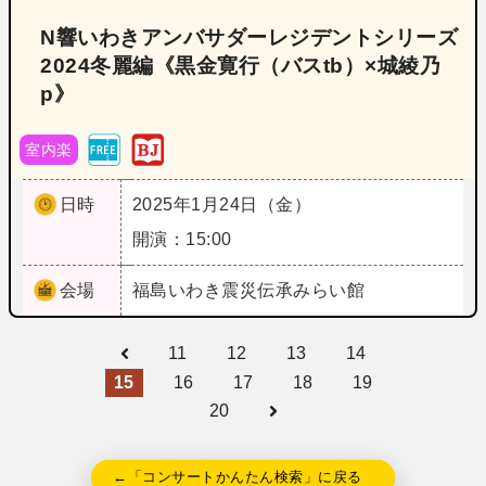
N響いわきアンバサダーレジデントシリーズ
2024冬麗編《黒金寛行（バスtb）×城綾乃
p》
室内楽
日時
2025年1月24日（金）
開演：15:00
会場
福島
いわき震災伝承みらい館
11
12
13
14
15
16
17
18
19
20
←「コンサートかんたん検索」に戻る