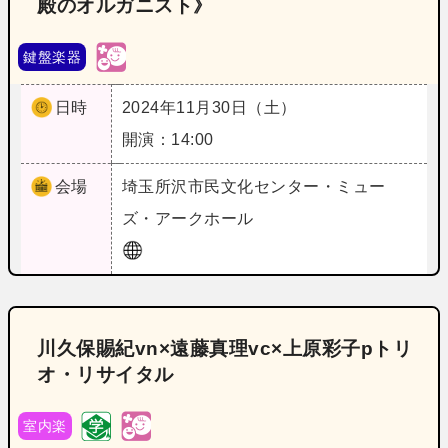
殿のオルガニスト》
鍵盤楽器
日時
2024年11月30日（土）
開演：14:00
会場
埼玉
所沢市民文化センター・ミュー
ズ・アークホール
川久保賜紀vn×遠藤真理vc×上原彩子pトリ
オ・リサイタル
室内楽