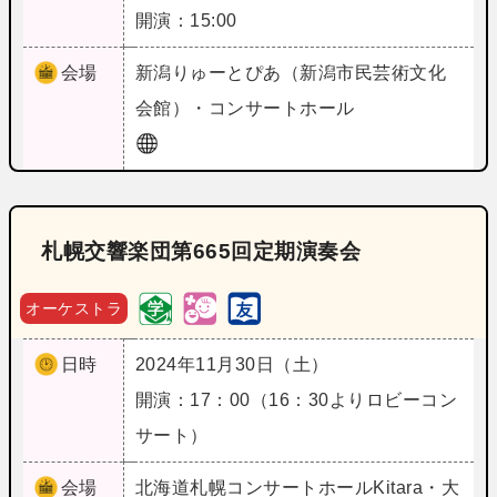
開演：15:00
会場
新潟
りゅーとぴあ（新潟市民芸術文化
会館）・コンサートホール
札幌交響楽団第665回定期演奏会
オーケストラ
日時
2024年11月30日（土）
開演：17：00（16：30よりロビーコン
サート）
会場
北海道
札幌コンサートホールKitara・大