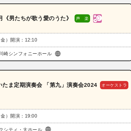
2月《男たちが歌う愛のうた》
声 楽
（金）
開演：12:10
川崎シンフォニーホール
たま定期演奏会 「第九」演奏会2024
オーケストラ
（金）
開演：19:00
クシティ・大ホール