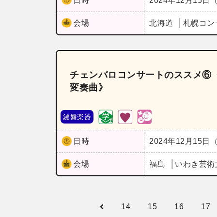
日時
2024年12月15日
会場
北海道
札幌コン
チェンバロコンサートのススメ⑥《
変奏曲》
鍵盤楽器
日時
2024年12月15日
会場
福島
いわき芸術
14
15
16
17