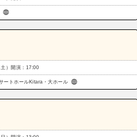
ル
（土）
開演：17:00
サートホールKitara・大ホール