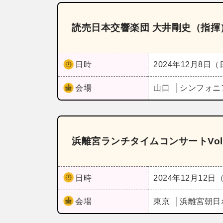
読売日本交響楽団 大井剛史（指揮
日時
2024年12月8日
会場
山口
シンフォニ
浜離宮ランチタイムコンサートVol
日時
2024年12月12日
会場
東京
浜離宮朝日