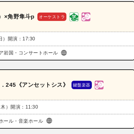
）×角野隼斗p
オーケストラ
（日）
開演：17:30
ア岩国・コンサートホール
．245《アンセットシス》
鍵盤楽器
（木）
開演：11:30
ホール・音楽ホール