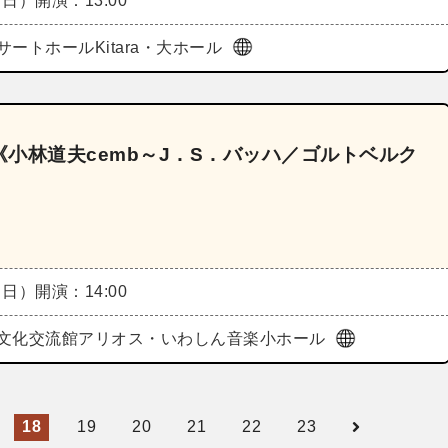
（日）
開演：13:00
サートホールKitara・大ホール
小林道夫cemb～J．S．バッハ／ゴルトベルク
（日）
開演：14:00
文化交流館アリオス・いわしん音楽小ホール
18
19
20
21
22
23