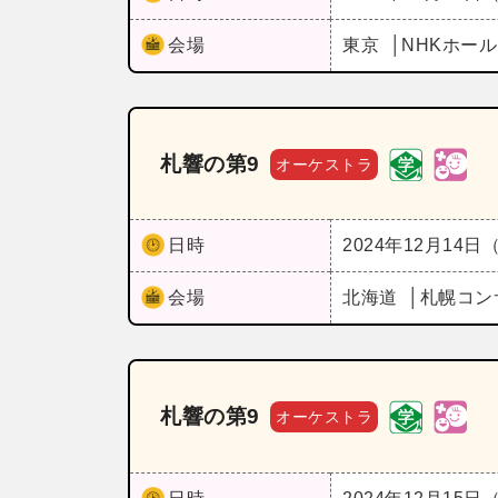
会場
東京
NHKホー
札響の第9
オーケストラ
日時
2024年12月14日
会場
北海道
札幌コン
札響の第9
オーケストラ