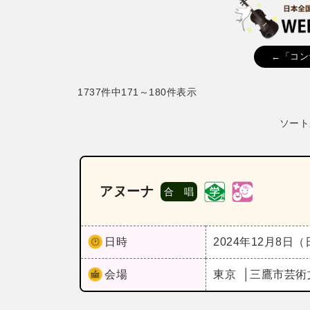
←「コン
1737件中171～180件表示
ソート
アヌーナ
合 唱
日時
2024年12月8日
会場
東京
三鷹市芸術