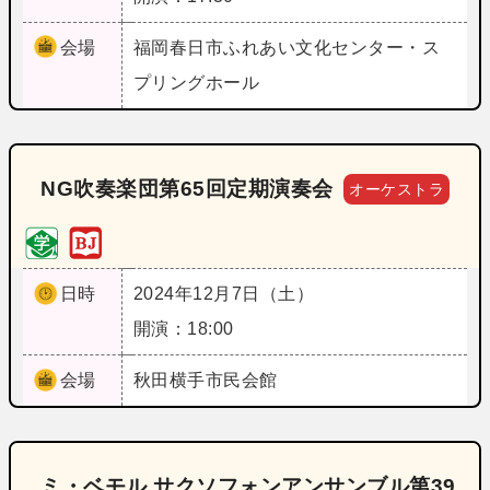
会場
福岡
春日市ふれあい文化センター・ス
プリングホール
NG吹奏楽団第65回定期演奏会
オーケストラ
日時
2024年12月7日（土）
開演：18:00
会場
秋田
横手市民会館
ミ・ベモル サクソフォンアンサンブル第39