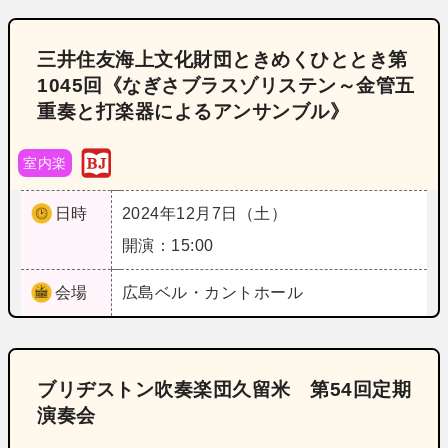
三井住友海上文化財団ときめくひととき第
1045回《なぎさブラスゾリステン～金管五
重奏と打楽器によるアンサンブル》
室内楽
日時
2024年12月7日（土）
開演：15:00
会場
広島
ベル・カントホール
ブリヂストン吹奏楽団久留米 第54回定期
演奏会