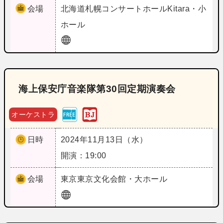
会場
北海道
札幌コンサートホールKitara・小
ホール
海上保安庁音楽隊第30回定期演奏会
オーケストラ
日時
2024年11月13日（水）
開演：19:00
会場
東京
東京文化会館・大ホール