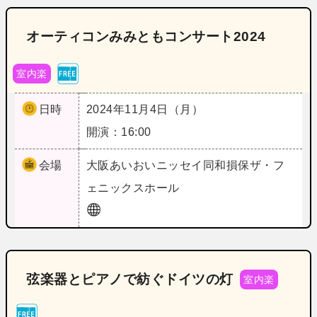
オーティコンみみともコンサート2024
室内楽
日時
2024年11月4日（月）
開演：16:00
会場
大阪
あいおいニッセイ同和損保ザ・フ
ェニックスホール
弦楽器とピアノで紡ぐドイツの灯
室内楽