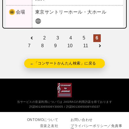
会場
東京
サントリーホール・大ホール
2
3
4
5
6
7
8
9
10
11
←「コンサートかんたん検索」に戻る
当サービスの音楽利用については JASRACの利用許諾を得ております
許諾9013065006Y30005
許諾9013065008Y45037
ONTOMOについて
お問い合わせ
音楽之友社
プライバシーポリシー／免責事