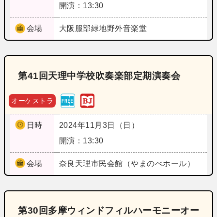
開演：13:30
会場
大阪
服部緑地野外音楽堂
第41回天理中学校吹奏楽部定期演奏会
オーケストラ
日時
2024年11月3日（日）
開演：13:30
会場
奈良
天理市民会館（やまのべホール）
第30回多摩ウィンドフィルハーモニーオー