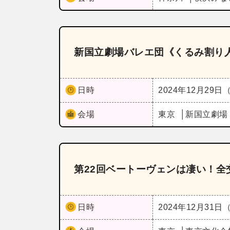
新国立劇場バレエ団《くるみ割り
日時
2024年12月29日
会場
東京
新国立劇場
第22回ベートーヴェンは凄い！全交
日時
2024年12月31日