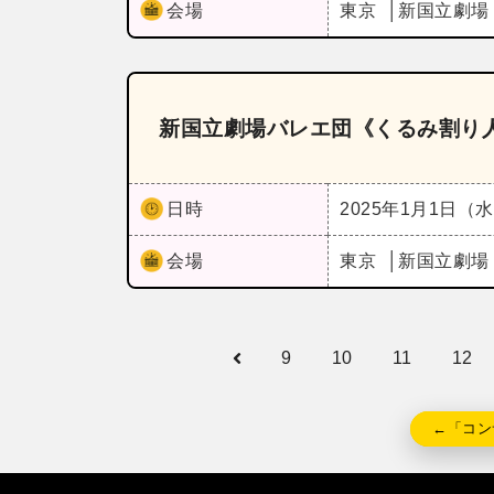
会場
東京
新国立劇場
新国立劇場バレエ団《くるみ割り
日時
2025年1月1日（
会場
東京
新国立劇場
9
10
11
12
←「コン