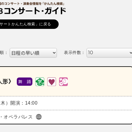
サートかんたん検索」に戻る
順：
表示件数：
人形》
舞 踊
（木）
開演：14:00
・オペラパレス