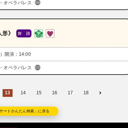
・オペラパレス
人形》
舞 踊
水）
開演：14:00
・オペラパレス
13
14
15
16
17
18
サートかんたん検索」に戻る