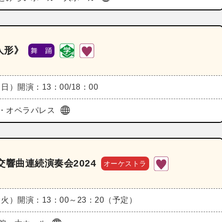
人形》
舞 踊
（日）
開演：13：00/18：00
・オペラパレス
響曲連続演奏会2024
オーケストラ
（火）
開演：13：00～23：20（予定）