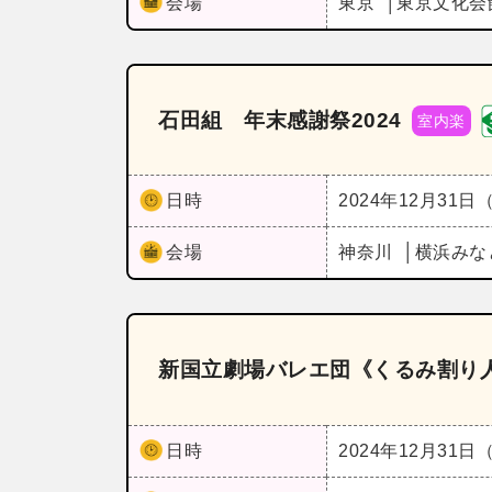
会場
東京
東京文化会
石田組 年末感謝祭2024
室内楽
日時
2024年12月31日
会場
神奈川
横浜みな
新国立劇場バレエ団《くるみ割り
日時
2024年12月31日