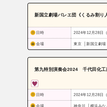
新国立劇場バレエ団《くるみ割り
日時
2024年12月28日
会場
東京
新国立劇場
第九特別演奏会2024 千代田化
日時
2024年12月28日
会場
神奈川
横浜みな