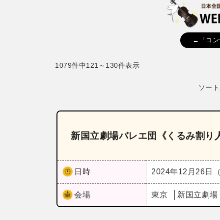
←「コン
1079件中121～130件表示
ソート
新国立劇場バレエ団《くるみ割り
日時
2024年12月26日
会場
東京
新国立劇場