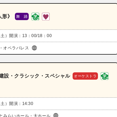
人形》
舞 踊
（土）
開演：13：00/18：00
・オペラパレス
工建設・クラシック・スペシャル
オーケストラ
（土）
開演：14:30
とみらいホール・大ホール