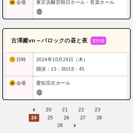
会場
東京
浜離宮朝日ホール・音楽ホール
古澤巖vn～バロックの昼と夜
室内楽
日時
2024年10月24日（木）
開演：15：00/18：45
会場
愛知
宗次ホール
20
21
22
23
24
25
26
27
28
29