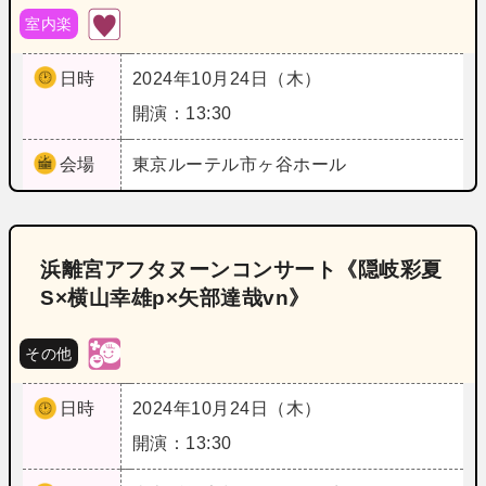
室内楽
日時
2024年10月24日（木）
開演：13:30
会場
東京
ルーテル市ヶ谷ホール
浜離宮アフタヌーンコンサート《隠岐彩夏
S×横山幸雄p×矢部達哉vn》
その他
日時
2024年10月24日（木）
開演：13:30