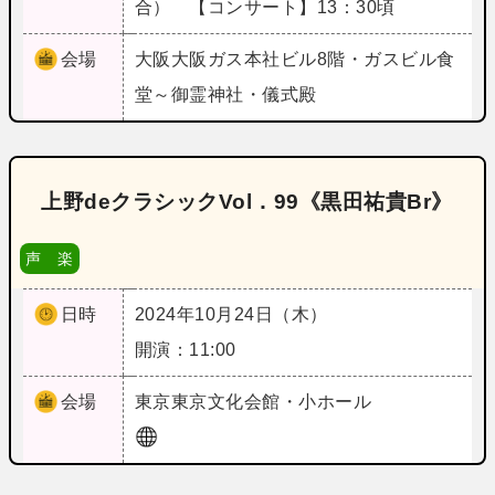
合） 【コンサート】13：30頃
会場
大阪
大阪ガス本社ビル8階・ガスビル食
堂～御霊神社・儀式殿
上野deクラシックVol．99《黒田祐貴Br》
声 楽
日時
2024年10月24日（木）
開演：11:00
会場
東京
東京文化会館・小ホール