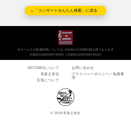
←「コンサートかんたん検索」に戻る
当サービスの音楽利用については JASRACの利用許諾を得ております
許諾9013065006Y30005
許諾9013065008Y45037
ONTOMOについて
お問い合わせ
音楽之友社
プライバシーポリシー／免責事
項
広告について
© 2018 音楽之友社