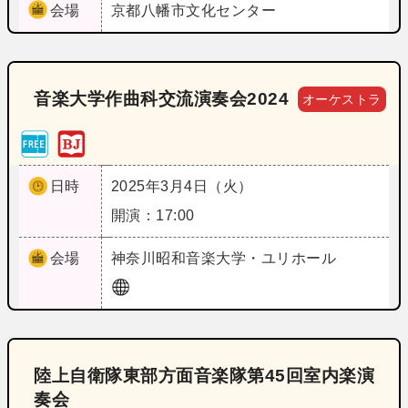
会場
京都
八幡市文化センター
音楽大学作曲科交流演奏会2024
オーケストラ
日時
2025年3月4日（火）
開演：17:00
会場
神奈川
昭和音楽大学・ユリホール
陸上自衛隊東部方面音楽隊第45回室内楽演
奏会