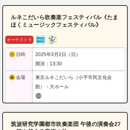
ルネこだいら吹奏楽フェスティバル《たま
ほくミュージックフェスティバル》
オーケストラ
日時
2025年3月2日（日）
開演：13:30
会場
東京
ルネこだいら（小平市民文化会
館）・大ホール
筑波研究学園都市吹奏楽団 午後の演奏会27