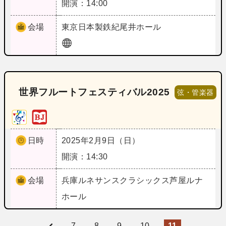
開演：14:00
会場
東京
日本製鉄紀尾井ホール
世界フルートフェスティバル2025
弦・管楽器
日時
2025年2月9日（日）
開演：14:30
会場
兵庫
ルネサンスクラシックス芦屋ルナ
ホール
7
8
9
10
11