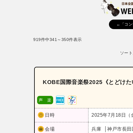
←「コン
919件中341～350件表示
ソート
KOBE国際音楽祭2025《とど
声 楽
日時
2025年7月18日
会場
兵庫
神戸市長田