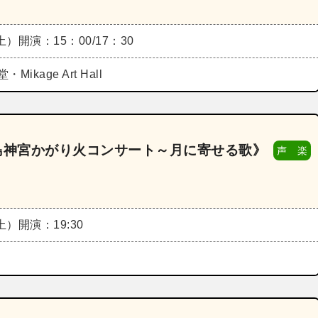
（土）
開演：15：00/17：30
ikage Art Hall
《霧島神宮かがり火コンサート～月に寄せる歌》
声 楽
（土）
開演：19:30