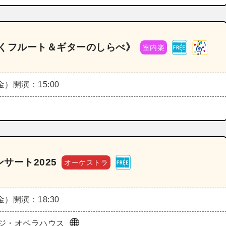
に響くフルート＆ギターのしらべ》
室内楽
（金）
開演：15:00
サート2025
オーケストラ
（金）
開演：18:30
ジ・オペラハウス