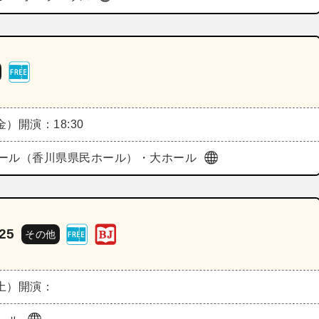
（金）
開演：18:30
ール（香川県県民ホール）・大ホール
25
その他
（土）
開演：