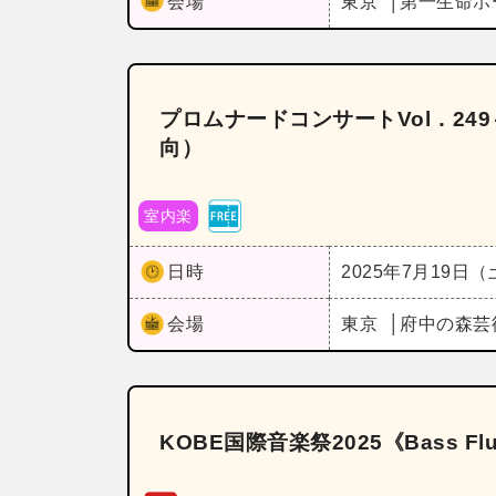
会場
東京
第一生命ホ
プロムナードコンサートVol．2
向）
室内楽
日時
2025年7月19日
会場
東京
府中の森芸
KOBE国際音楽祭2025《Bass Flute 