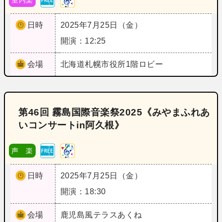
日時
2025年7月25日（金）
開演：12:25
会場
北海道
札幌市役所1階ロビー
第46回 霧島国際音楽祭2025《みやまふれあ
いコンサートin阿久根》
声 楽
日時
2025年7月25日（金）
開演：18:30
会場
鹿児島
風テラスあくね