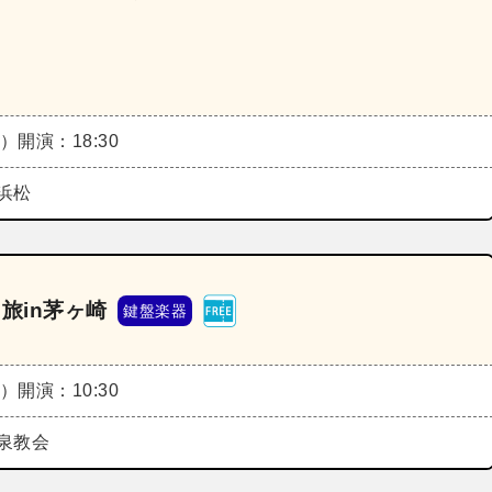
》
金）
開演：18:30
浜松
る旅in茅ヶ崎
鍵盤楽器
土）
開演：10:30
泉教会