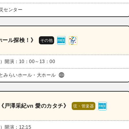
災センター
ホール探検！》
その他
金）
開演：10：00～13：00
とみらいホール・大ホール
5《戸澤采紀vn 愛のカタチ》
弦・管楽器
金）
開演：12:15