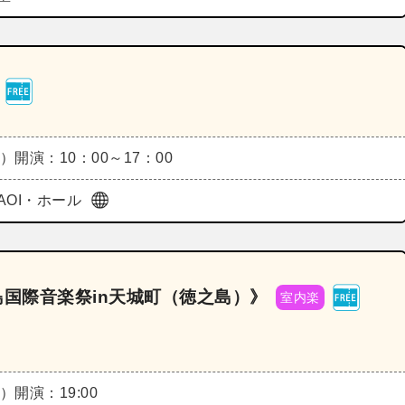
木）
開演：10：00～17：00
AOI・ホール
霧島国際音楽祭in天城町（徳之島）》
室内楽
木）
開演：19:00