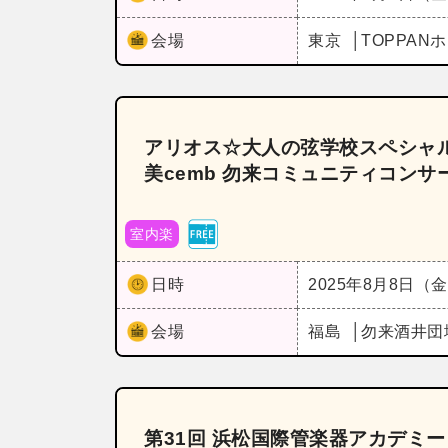
会場
東京
TOPPAN
アリオス☆大人の弦学校スペシャル
美cemb 勿来コミュニティコンサ
室内楽
日時
2025年8月8日（
会場
福島
勿来酒井団
第31回 浜松国際管楽器アカデミ