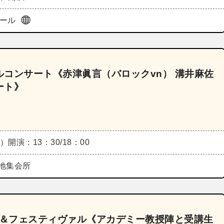
ホール
コンサート《赤津眞言（バロックvn） 溝井麻佐
ート》
金）
開演：13：30/18：00
地集会所
ー＆フェスティヴァル《アカデミー教授陣と受講生