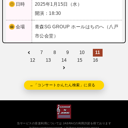
日時
2025年1月15日（水）
開演：18:30
会場
青森
SG GROUP ホールはちのへ（八戸
市公会堂）
7
8
9
10
11
12
13
14
15
16
←「コンサートかんたん検索」に戻る
当サービスの音楽利用については JASRACの利用許諾を得ております