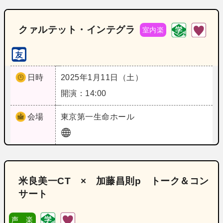
クァルテット・インテグラ
室内楽
日時
2025年1月11日（土）
開演：14:00
会場
東京
第一生命ホール
米良美一CT × 加藤昌則p トーク＆コン
サート
声 楽