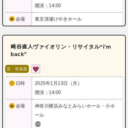
開演：14:00
会場
東京
清瀬けやきホール
﨑谷直人ヴァイオリン・リサイタル“i’m
back”
弦・管楽器
日時
2025年1月13日（月）
開演：14:00
会場
神奈川
横浜みなとみらいホール・小ホ
ール