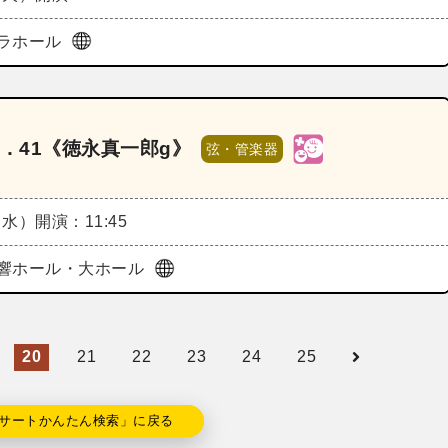
ラホール
．41《徳永真一郎g》
弦・管楽器
（水）
開演：11:45
響ホール・大ホール
20
21
22
23
24
25
サートかんたん検索」に戻る