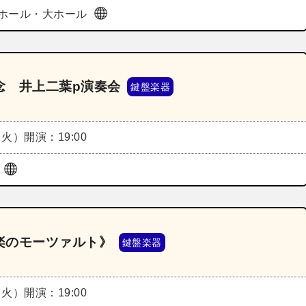
ホール・大ホール
念 井上二葉p演奏会
鍵盤楽器
（火）
開演：19:00
ル
楽のモーツァルト》
鍵盤楽器
（火）
開演：19:00