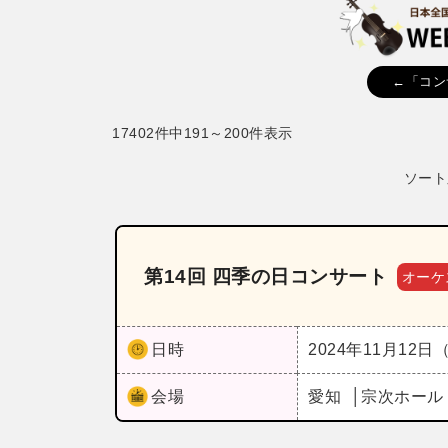
←「コン
17402件中191～200件表示
ソート
第14回 四季の日コンサート
オーケ
日時
2024年11月12日
会場
愛知
宗次ホー