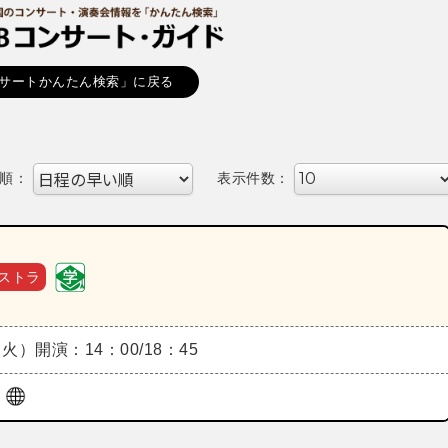
サートかんたん検索」に戻る
順：
表示件数：
ストラ
（火）
開演：14：00/18：45
ル