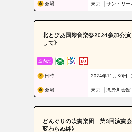
会場
東京
サントリー
北とぴあ国際音楽祭2024参加公演
して》
室内楽
日時
2024年11月30日
会場
東京
滝野川会館
どんぐりの吹奏楽団 第3回演奏
変わらぬ絆》