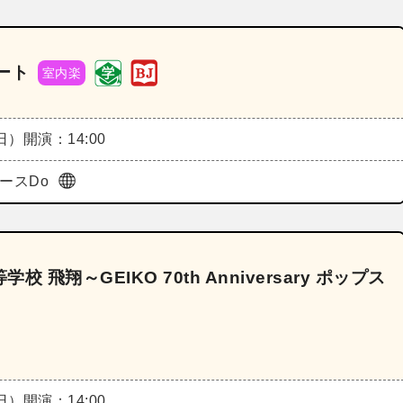
サート
室内楽
（日）
開演：14:00
ペースDo
翔～GEIKO 70th Anniversary ポップス
（日）
開演：14:00