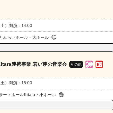
（土）
開演：14:00
とみらいホール・大ホール
tara連携事業 若い芽の音楽会
その他
（土）
開演：15:00
サートホールKitara・小ホール