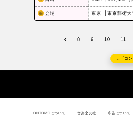
会場
東京
東京藝術大
8
9
10
11
←「コン
ONTOMOについて
音楽之友社
広告について